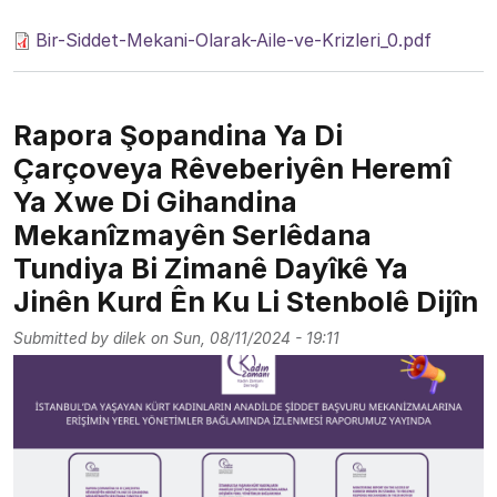
Bir-Siddet-Mekani-Olarak-Aile-ve-Krizleri_0.pdf
Rapora Şopandina Ya Di
Çarçoveya Rêveberiyên Heremî
Ya Xwe Di Gihandina
Mekanîzmayên Serlêdana
Tundiya Bi Zimanê Dayîkê Ya
Jinên Kurd Ên Ku Li Stenbolê Dijîn
Submitted by
dilek
on
Sun, 08/11/2024 - 19:11