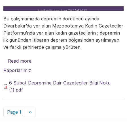
Bu çalışmamızda depremin dördüncü ayında
Diyarbakır’da yer alan Mezopotamya Kadın Gazeteciler
Platformu’nda yer alan kadın gazetecilerin ; depremin
ilk gününden itibaren deprem bölgesinden ayrılmayan
ve farklı şehirlerde çalışma yürüten
about 6 Şubat Depreminin Ardından Mezopo
Read more
Raporlarımız
6 Şubat Depremine Dair Gazeteciler Bilgi Notu
(1).pdf
Pagination
Next page
Page 1
››