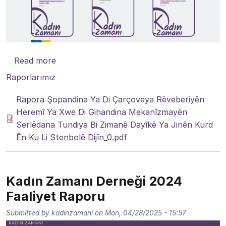
about Rapora Şopandina Ya Di Çarçoveya Rê
Read more
Raporlarımız
Rapora Şopandina Ya Di Çarçoveya Rêveberiyên
Heremî Ya Xwe Di Gihandina Mekanîzmayên
Serlêdana Tundiya Bi Zimanê Dayîkê Ya Jinên Kurd
Ên Ku Li Stenbolê Dijîn_0.pdf
Kadın Zamanı Derneği 2024
Faaliyet Raporu
Submitted by
kadinzamani
on
Mon, 04/28/2025 - 15:57