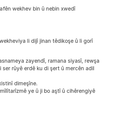
 mafên wekhev bin û nebin xwedî
kheviya li dijî jinan têdikoşe û li gorî
û nasnameya zayendî, ramana siyasî, rewşa
 ser rûyê erdê ku di şert û mercên adil
istinî dimeşîne.
mîlîtarîzmê ye û ji bo aştî û cihêrengiyê