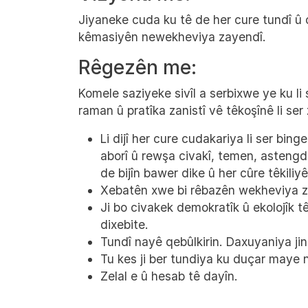
Jiyaneke cuda ku tê de her cure tundî û 
kêmasiyên newekheviya zayendî.
Rêgezên me:
Komele saziyeke sivîl a serbixwe ye ku li 
raman û pratîka zanistî vê têkoşînê li ser
Li dijî her cure cudakariya li ser bi
aborî û rewşa civakî, temen, astengd
de bijîn bawer dike û her cûre têkiliy
Xebatên xwe bi rêbazên wekheviya zay
Ji bo civakek demokratîk û ekolojîk têd
dixebite.
Tundî nayê qebûlkirin. Daxuyaniya jina
Tu kes ji ber tundiya ku duçar maye 
Zelal e û hesab tê dayîn.