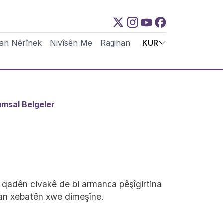
nan Nêrînek
Nivîsên Me
Ragihan
KUR
msal Belgeler
 qadên civakê de bi armanca pêşîgirtina
 jinan xebatên xwe dimeşîne.