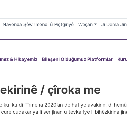
igation
Navenda Şêwirmendî û Piştgiriyê
Weşan
Ji Dema Ji
ımız & Hikayemiz
Bileşeni Olduğumuz Platformlar
Kuru
kirinê / çîroka me
e ku ku di Tîrmeha 2020’an de hatiye avakirin, di hemû
her cure cudakariya li ser jinan û tevkariyê li bihêzkirina