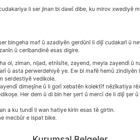
cudakariya li ser jinan bi dawî dibe, ku mirov xwediyê
ser bingeha maf û azadiyên gerdûnî li dijî cudakarî û newe
 zanîn û ceribandinê esas digire.
ngeha ol, ziman, nijad, etnîsîte, zayend, meyla zayendî 
arî û asta perwerdehiyê ye. Ew bi mafê hemû zindiyên li
ên serdestiyê vedikole.
endî dimeşîne û li gorî xebatên kolektîf nêzîkatiya rêx
ikoşe. Her dem û di bin her şert û mercî de li dijî şer û 
n a ku tundî li wan hatiye kirin esas tê girtin.
ne mecbûr e ispat bike.
Kurumsal Belgeler