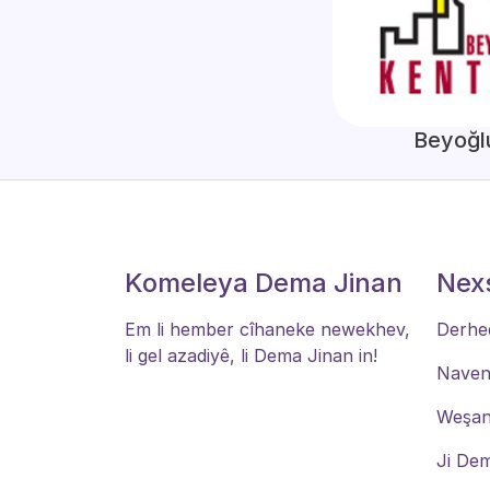
Beyoğl
Komeleya Dema Jinan
Nex
Em li hember cîhaneke newekhev,
Derhe
li gel azadiyê, li Dema Jinan in!
Navend
Weşa
Ji De