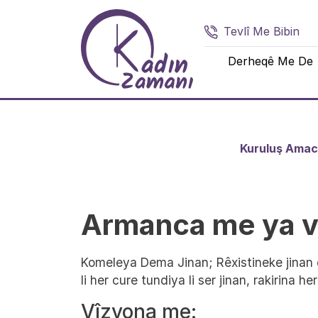
Skip to main content
Tevlî Me Bibin
Main nav
Derheqê Me De
Kuruluş Amac
Armanca me ya ve
Komeleya Dema Jinan; Rêxistineke jinan 
li her cure tundiya li ser jinan, rakirina 
Vîzyona me: