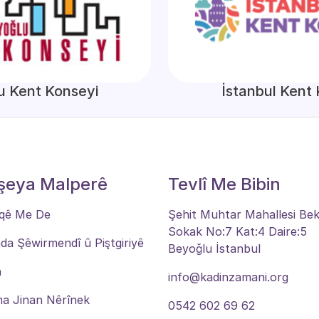
u Kent Konseyi
İstanbul Kent
şeya Malperê
Tevlî Me Bibin
qê Me De
Şehit Muhtar Mahallesi Be
Sokak No:7 Kat:4 Daire:5
a Şêwirmendî û Piştgiriyê
Beyoğlu İstanbul
n
info@kadinzamani.org
ma Jinan Nêrînek
0542 602 69 62