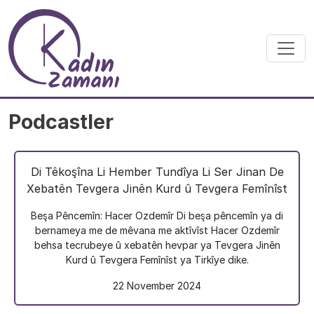
Skip to main content
Podcastler
Di Têkoşîna Li Hember Tundîya Li Ser Jinan De
Xebatên Tevgera Jinên Kurd û Tevgera Femînîst
Beşa Pêncemîn: Hacer Ozdemîr Di beşa pêncemîn ya di
bernameya me de mêvana me aktîvîst Hacer Ozdemîr
behsa tecrubeye û xebatên hevpar ya Tevgera Jinên
Kurd û Tevgera Femînîst ya Tirkîye dike.
22 November 2024