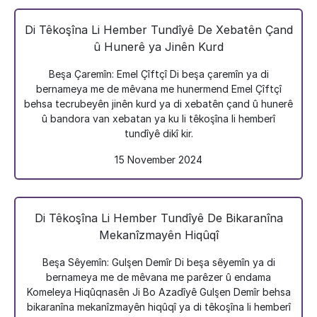
Di Têkoşîna Li Hember Tundîyê De Xebatên Çand
û Hunerê ya Jinên Kurd
Beşa Çaremîn: Emel Çîftçî Di beşa çaremîn ya di
bernameya me de mêvana me hunermend Emel Çîftçî
behsa tecrubeyên jinên kurd ya di xebatên çand û hunerê
û bandora van xebatan ya ku li têkoşîna li hemberî
tundîyê dikî kir.
15 November 2024
Di Têkoşîna Li Hember Tundîyê De Bikaranîna
Mekanîzmayên Hiqûqî
Beşa Sêyemîn: Gulşen Demîr Di beşa sêyemîn ya di
bernameya me de mêvana me parêzer û endama
Komeleya Hiqûqnasên Ji Bo Azadîyê Gulşen Demîr behsa
bikaranîna mekanîzmayên hiqûqî ya di têkoşîna li hemberî