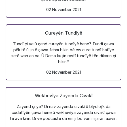
02 November 2021
Cureyên Tundîyê
Tundî çi ye û çend cureyên tundîyê hene? Tundî çawa
pêk tê û jin ê çawa fehm bikin bê ew cure tundî hatîye
serê wan an na. Û Dema ku jin rastî tundîyê tên dikarin çi
bikin?
02 November 2021
Wekhevîya Zayenda Civakî
Zayend çi ye? Di nav zayenda civakî û bîyolojîk da
cudatîyên çawa hene û wekhevîya zayenda civakî çawa
tê ava kirin. Di vê podcastê da em ji bo van mijaran axivîn.