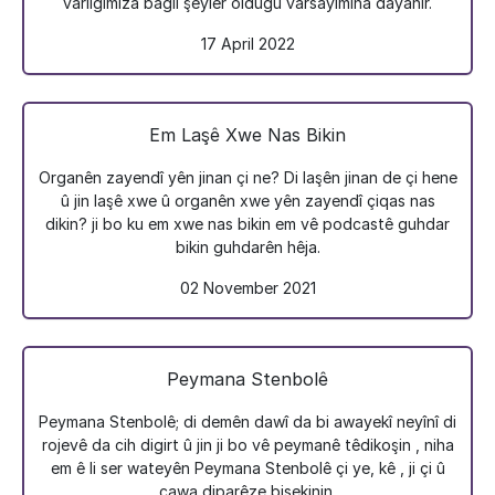
varlığımıza bağlı şeyler olduğu varsayımına dayanır.
17 April 2022
Em Laşê Xwe Nas Bikin
Organên zayendî yên jinan çi ne? Di laşên jinan de çi hene
û jin laşê xwe û organên xwe yên zayendî çiqas nas
dikin? ji bo ku em xwe nas bikin em vê podcastê guhdar
bikin guhdarên hêja.
02 November 2021
Peymana Stenbolê
Peymana Stenbolê; di demên dawî da bi awayekî neyînî di
rojevê da cih digirt û jin ji bo vê peymanê têdikoşin , niha
em ê li ser wateyên Peymana Stenbolê çi ye, kê , ji çi û
çawa diparêze bisekinin.