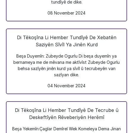
tundîyê de dike.
08 November 2024
Di Têkoşîna Li Hember Tundîyê De Xebatên
Saziyên Sîvîl Ya Jinên Kurd
Beşa Duyemîn: Zubeyde Ogurlu Di beşa duyemîn ya
bernameya me de mêvana me aktîvîst Zubeyde Ogurlu
behsa sazîyên jinên kurd ya sîvîl û tecrubeyên van
sazîyan dike.
04 November 2024
Di Têkoşîna Li Hember Tundîyê De Tecrube û
Deskeftîyên Rêveberiyên Herêmî
Beşa Yekemîn:Çaglar Demîrel Wek Komeleya Dema Jinan