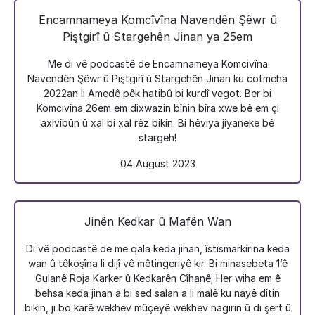
Encamnameya Komcîvîna Navendên Şêwr û
Piştgirî û Stargehên Jinan ya 25em
Me di vê podcastê de Encamnameya Komcivîna
Navendên Şêwr û Piştgirî û Stargehên Jinan ku cotmeha
2022an li Amedê pêk hatibû bi kurdî vegot. Ber bi
Komcivîna 26em em dixwazin bînin bîra xwe bê em çi
axivîbûn û xal bi xal rêz bikin. Bi hêviya jiyaneke bê
stargeh!
04 August 2023
Jinên Kedkar û Mafên Wan
Di vê podcastê de me qala keda jinan, îstismarkirina keda
wan û têkoşîna li dijî vê mêtingeriyê kir. Bi minasebeta 1’ê
Gulanê Roja Karker û Kedkarên Cîhanê; Her wiha em ê
behsa keda jinan a bi sed salan a li malê ku nayê dîtin
bikin, ji bo karê wekhev mûçeyê wekhev nagirin û di şert û