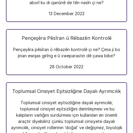
aborî ku di qanûnê de tên nasîn çi ne?
13 December 2022
Pençeşêra Pêsîran û Rêbazên Kontrolê
Pençeşêra pêsîran û rêbazên kontrolê çi ne? Çima ji bo
jinan ewqas girîng e û xweparastin dê çawa bibe?
28 October 2022
Toplumsal Cinsiyet Eşitsizliğine Dayalı Ayrımcılık
Toplumsal cinsiyet eşitsizliğine dayalı ayrımcılık;
toplumsal cinsiyet eşitsizliğini derinleşmesi ve bu
kalıpların varlığını sürdürmesi için kullanılan en önemli
araçtır diyebiliriz çünkü toplumsal cinsiyete dayalı
ayrımcılık, cinsiyet rollerinin ‘doğal’ ve değişmez, biyolojik