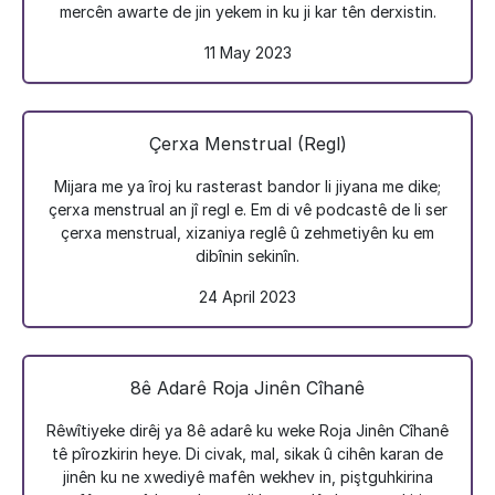
mercên awarte de jin yekem in ku ji kar tên derxistin.
11 May 2023
Çerxa Menstrual (Regl)
Mijara me ya îroj ku rasterast bandor li jiyana me dike;
çerxa menstrual an jî regl e. Em di vê podcastê de li ser
çerxa menstrual, xizaniya reglê û zehmetiyên ku em
dibînin sekinîn.
24 April 2023
8ê Adarê Roja Jinên Cîhanê
Rêwîtiyeke dirêj ya 8ê adarê ku weke Roja Jinên Cîhanê
tê pîrozkirin heye. Di civak, mal, sikak û cihên karan de
jinên ku ne xwediyê mafên wekhev in, piştguhkirina