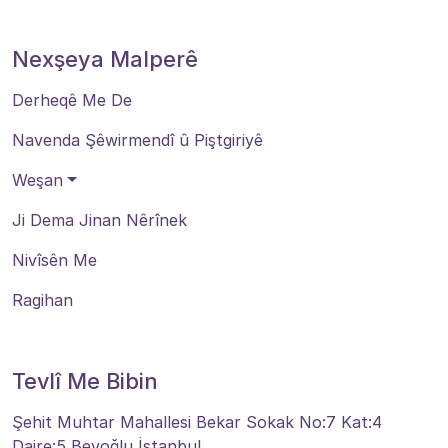
Nexşeya Malperê
Derheqê Me De
Navenda Şêwirmendî û Piştgiriyê
Weşan
Ji Dema Jinan Nêrînek
Nivîsên Me
Ragihan
Tevlî Me Bibin
Şehit Muhtar Mahallesi Bekar Sokak No:7 Kat:4
Daire:5 Beyoğlu İstanbul