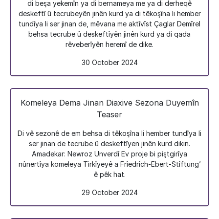
di beşa yekemîn ya di bernameya me ya di derheqê
deskeftî û tecrubeyên jinên kurd ya di têkoşîna li hember
tundîya li ser jinan de, mêvana me aktîvîst Çaglar Demîrel
behsa tecrube û deskeftîyên jinên kurd ya di qada
rêveberîyên heremî de dike.
30 October 2024
Komeleya Dema Jinan Diaxive Sezona Duyemîn
Teaser
Di vê sezonê de em behsa di têkoşîna li hember tundîya li
ser jinan de tecrube û deskeftîyen jinên kurd dikin.
Amadekar: Newroz Unverdî Ev proje bi piştgirîya
nûnertîya komeleya Tirkîyeyê a Frîedrîch-Ebert-Stîftung’
ê pêk hat.
29 October 2024