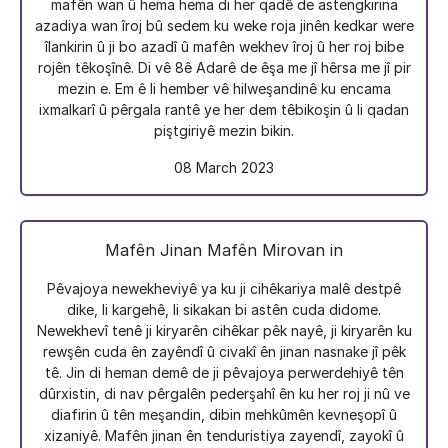
mafên wan û hema hema di her qadê de astengkirina
azadiya wan îroj bû sedem ku weke roja jinên kedkar were
îlankirin û ji bo azadî û mafên wekhev îroj û her roj bibe
rojên têkoşînê. Di vê 8ê Adarê de êşa me jî hêrsa me jî pir
mezin e. Em ê li hember vê hilweşandinê ku encama
ixmalkarî û pêrgala rantê ye her dem têbikoşin û li qadan
piştgiriyê mezin bikin.
08 March 2023
Mafên Jinan Mafên Mirovan in
Pêvajoya newekheviyê ya ku ji cihêkariya malê destpê
dike, li kargehê, li sikakan bi astên cuda didome.
Newekhevî tenê ji kiryarên cihêkar pêk nayê, ji kiryarên ku
rewşên cuda ên zayêndî û civakî ên jinan nasnake jî pêk
tê. Jin di heman demê de ji pêvajoya perwerdehiyê tên
dûrxistin, di nav pêrgalên pederşahî ên ku her roj ji nû ve
diafirin û tên meşandin, dibin mehkûmên kevneşopî û
xizaniyê. Mafên jinan ên tenduristiya zayendî, zayokî û