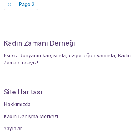
Pagination
Previous page
‹‹
Page 2
Kadın Zamanı Derneği
Eşitsiz dünyanın karşısında, özgürlüğün yanında, Kadın
Zamanı’ndayız!
Site Haritası
Hakkımızda
Kadın Danışma Merkezi
Yayınlar