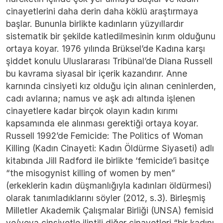
cinayetlerini daha derin daha köklü araştırmaya
başlar. Bununla birlikte kadınların yüzyıllardır
sistematik bir şekilde katledilmesinin kırım olduğunu
ortaya koyar. 1976 yılında Brüksel’de Kadına karşı
şiddet konulu Uluslararası Tribünal’de Diana Russell
bu kavrama siyasal bir içerik kazandırır. Anne
karnında cinsiyeti kız olduğu için alınan ceninlerden,
cadı avlarına; namus ve aşk adı altında işlenen
cinayetlere kadar birçok olayın kadın kırımı
kapsamında ele alınması gerektiği ortaya koyar.
Russell 1992’de Femicide: The Politics of Woman
Killing (Kadın Cinayeti: Kadın Öldürme Siyaseti) adlı
kitabında Jill Radford ile birlikte ‘femicide’i basitçe
“the misogynist killing of women by men”
(erkeklerin kadın düşmanlığıyla kadınları öldürmesi)
olarak tanımladıklarını söyler (2012, s.3). Birleşmiş
Milletler Akademik Çalışmalar Birliği (UNSA) femisid
ve/veya cinsiyetle ilintili diğer cinayetleri “bir kadını