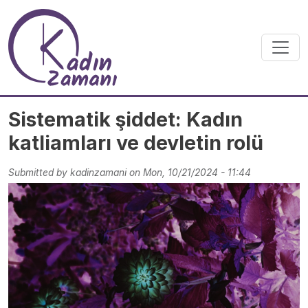
Skip to main content
Sistematik şiddet: Kadın
katliamları ve devletin rolü
Submitted by
kadinzamani
on
Mon, 10/21/2024 - 11:44