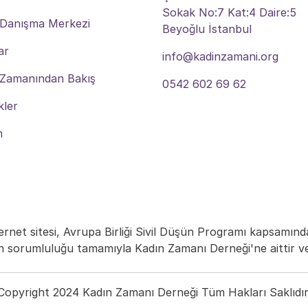
Sokak No:7 Kat:4 Daire:5
 Danışma Merkezi
Beyoğlu İstanbul
ar
info@kadinzamani.org
 Zamanından Bakış
0542 602 69 62
kler
Bize Ulaşın
m
ernet sitesi, Avrupa Birliği Sivil Düşün Programı kapsamında 
in sorumluluğu tamamıyla Kadın Zamanı Derneği'ne aittir v
Copyright 2024 Kadın Zamanı Derneği Tüm Hakları Saklıdır