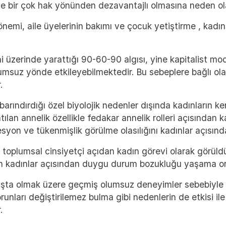
 ve bir çok hak yönünden dezavantajlı olmasına neden ol
önemi, aile üyelerinin bakımı ve çocuk yetiştirme , kadın
 üzerinde yarattığı 90-60-90 algısı, yine kapitalist mo
 olumsuz yönde etkileyebilmektedir. Bu sebeplere bağlı 
.
barındırdığı özel biyolojik nedenler dışında kadınların 
an annelik özellikle fedakar annelik rolleri açısından k
esyon ve tükenmişlik görülme olasılığını kadınlar açısınd
e toplumsal cinsiyetçi açıdan kadın görevi olarak görüldü
in kadınlar açısından duygu durum bozukluğu yaşama ora
aşta olmak üzere geçmiş olumsuz deneyimler sebebiyle b
sorunları değiştirilemez bulma gibi nedenlerin de etkisi 
.