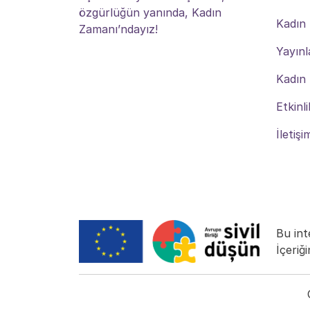
özgürlüğün yanında, Kadın
Kadın
Zamanı’ndayız!
Yayınl
Kadın
Etkinli
İletişi
Bu int
İçeriğ