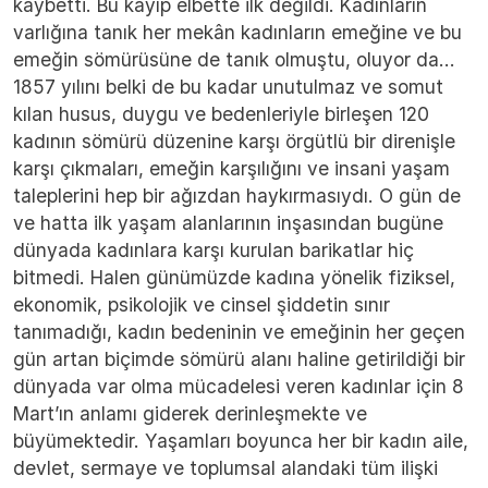
kaybetti. Bu kayıp elbette ilk değildi. Kadınların
varlığına tanık her mekân kadınların emeğine ve bu
emeğin sömürüsüne de tanık olmuştu, oluyor da…
1857 yılını belki de bu kadar unutulmaz ve somut
kılan husus, duygu ve bedenleriyle birleşen 120
kadının sömürü düzenine karşı örgütlü bir direnişle
karşı çıkmaları, emeğin karşılığını ve insani yaşam
taleplerini hep bir ağızdan haykırmasıydı. O gün de
ve hatta ilk yaşam alanlarının inşasından bugüne
dünyada kadınlara karşı kurulan barikatlar hiç
bitmedi. Halen günümüzde kadına yönelik fiziksel,
ekonomik, psikolojik ve cinsel şiddetin sınır
tanımadığı, kadın bedeninin ve emeğinin her geçen
gün artan biçimde sömürü alanı haline getirildiği bir
dünyada var olma mücadelesi veren kadınlar için 8
Mart’ın anlamı giderek derinleşmekte ve
büyümektedir. Yaşamları boyunca her bir kadın aile,
devlet, sermaye ve toplumsal alandaki tüm ilişki