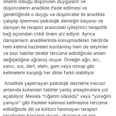
önemli olduğu düşünülen duyguların ve
düşüncelerin anadilde ifade edilmesi ve
gerektiğinde o duygu ve düşünceler ile anadilde
çalışılıp işlenmesi psikolojik desteğin başarısı ve
danışan ile terapist arasındaki iyileştirici terapötik
bağ açısından ciddi önem arz ediyor. Ayrıca
danışanların anadillerinde konuşmadıkları takdirde
hem kelime hazineleri kısıtlanmış hem de deyimler
ve bazı tabirler birebir tercüme edildiğinde anlam
değişikliğine uğramış oluyor. Örneğin ağrı, acı,
sancı, sızı, dert, elem, gam veya ıstırap gibi
kelimelerin karşılığı her dilde farklı olabiliyor.
Anadilde yapılmayan psikolojik destekte mecazi
anlamda kullanılan tabirler yanlış anlaşılmalara yol
açabiliyor. Mesela “ciğerim söküldü” veya “yüreğim
yanıyor” gibi ifadeler kelimesi kelimesine tercüme
edildiğinde dili ve kültürü tanımayan terapist
tarafından hastanın duygu, düşünce ve algı