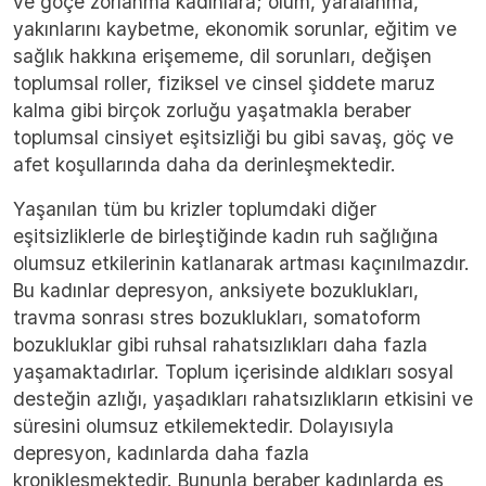
ve göçe zorlanma kadınlara; ölüm, yaralanma,
yakınlarını kaybetme, ekonomik sorunlar, eğitim ve
sağlık hakkına erişememe, dil sorunları, değişen
toplumsal roller, fiziksel ve cinsel şiddete maruz
kalma gibi birçok zorluğu yaşatmakla beraber
toplumsal cinsiyet eşitsizliği bu gibi savaş, göç ve
afet koşullarında daha da derinleşmektedir.
Yaşanılan tüm bu krizler toplumdaki diğer
eşitsizliklerle de birleştiğinde kadın ruh sağlığına
olumsuz etkilerinin katlanarak artması kaçınılmazdır.
Bu kadınlar depresyon, anksiyete bozuklukları,
travma sonrası stres bozuklukları, somatoform
bozukluklar gibi ruhsal rahatsızlıkları daha fazla
yaşamaktadırlar. Toplum içerisinde aldıkları sosyal
desteğin azlığı, yaşadıkları rahatsızlıkların etkisini ve
süresini olumsuz etkilemektedir. Dolayısıyla
depresyon, kadınlarda daha fazla
kronikleşmektedir. Bununla beraber kadınlarda eş