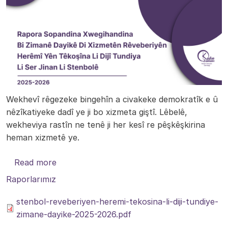
Wekhevî rêgezeke bingehîn a civakeke demokratîk e û
nêzîkatiyeke dadî ye ji bo xizmeta giştî. Lêbelê,
wekheviya rastîn ne tenê ji her kesî re pêşkêşkirina
heman xizmetê ye.
about Rapora Sopandina Xwegihandina Bi Zim
Read more
Raporlarımız
stenbol-reveberiyen-heremi-tekosina-li-diji-tundiye-
zimane-dayike-2025-2026.pdf