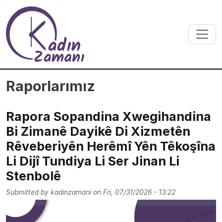
Skip to main content
Raporlarımız
Rapora Sopandina Xwegihandina
Bi Zimanê Dayikê Di Xizmetên
Rêveberiyên Herêmî Yên Têkoşîna
Li Dijî Tundiya Li Ser Jinan Li
Stenbolê
Submitted by
kadinzamani
on
Fri, 07/31/2026 - 13:22