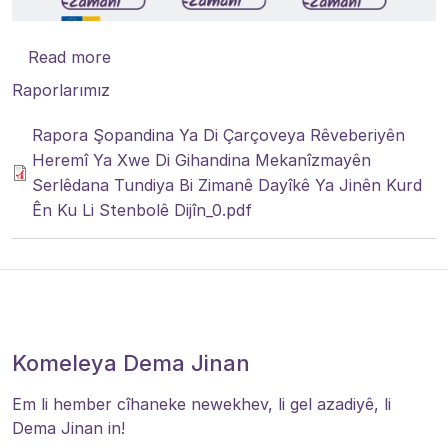
about Rapora Şopandina Ya Di Çarçoveya Rê
Read more
Raporlarımız
Rapora Şopandina Ya Di Çarçoveya Rêveberiyên
Heremî Ya Xwe Di Gihandina Mekanîzmayên
Serlêdana Tundiya Bi Zimanê Dayîkê Ya Jinên Kurd
Ên Ku Li Stenbolê Dijîn_0.pdf
Komeleya Dema Jinan
Em li hember cîhaneke newekhev, li gel azadiyê, li
Dema Jinan in!