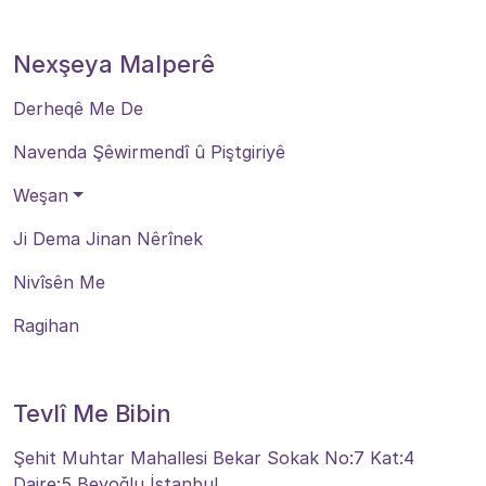
Nexşeya Malperê
Derheqê Me De
Navenda Şêwirmendî û Piştgiriyê
Weşan
Ji Dema Jinan Nêrînek
Nivîsên Me
Ragihan
Tevlî Me Bibin
Şehit Muhtar Mahallesi Bekar Sokak No:7 Kat:4
Daire:5 Beyoğlu İstanbul