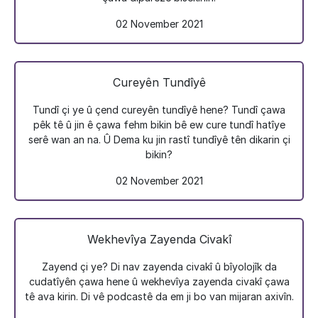
02 November 2021
Cureyên Tundîyê
Tundî çi ye û çend cureyên tundîyê hene? Tundî çawa
pêk tê û jin ê çawa fehm bikin bê ew cure tundî hatîye
serê wan an na. Û Dema ku jin rastî tundîyê tên dikarin çi
bikin?
02 November 2021
Wekhevîya Zayenda Civakî
Zayend çi ye? Di nav zayenda civakî û bîyolojîk da
cudatîyên çawa hene û wekhevîya zayenda civakî çawa
tê ava kirin. Di vê podcastê da em ji bo van mijaran axivîn.