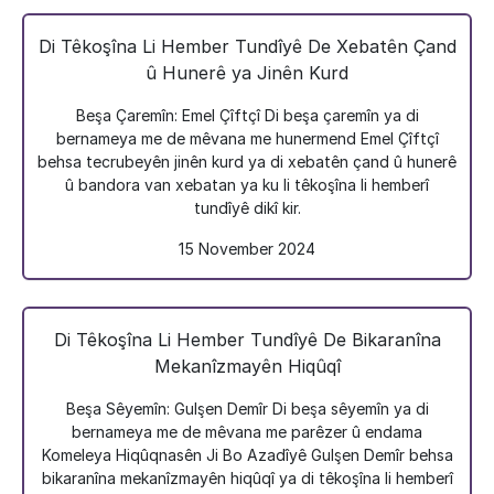
Di Têkoşîna Li Hember Tundîyê De Xebatên Çand
û Hunerê ya Jinên Kurd
Beşa Çaremîn: Emel Çîftçî Di beşa çaremîn ya di
bernameya me de mêvana me hunermend Emel Çîftçî
behsa tecrubeyên jinên kurd ya di xebatên çand û hunerê
û bandora van xebatan ya ku li têkoşîna li hemberî
tundîyê dikî kir.
15 November 2024
Di Têkoşîna Li Hember Tundîyê De Bikaranîna
Mekanîzmayên Hiqûqî
Beşa Sêyemîn: Gulşen Demîr Di beşa sêyemîn ya di
bernameya me de mêvana me parêzer û endama
Komeleya Hiqûqnasên Ji Bo Azadîyê Gulşen Demîr behsa
bikaranîna mekanîzmayên hiqûqî ya di têkoşîna li hemberî