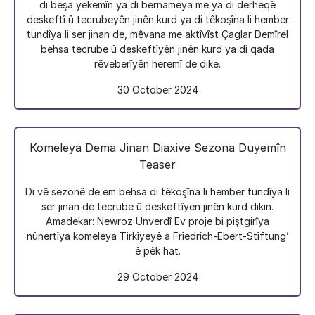
di beşa yekemîn ya di bernameya me ya di derheqê
deskeftî û tecrubeyên jinên kurd ya di têkoşîna li hember
tundîya li ser jinan de, mêvana me aktîvîst Çaglar Demîrel
behsa tecrube û deskeftîyên jinên kurd ya di qada
rêveberîyên heremî de dike.
30 October 2024
Komeleya Dema Jinan Diaxive Sezona Duyemîn
Teaser
Di vê sezonê de em behsa di têkoşîna li hember tundîya li
ser jinan de tecrube û deskeftîyen jinên kurd dikin.
Amadekar: Newroz Unverdî Ev proje bi piştgirîya
nûnertîya komeleya Tirkîyeyê a Frîedrîch-Ebert-Stîftung’
ê pêk hat.
29 October 2024