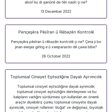
aborî ku di qanûnê de tên nasîn çi ne?
13 December 2022
Pençeşêra Pêsîran û Rêbazên Kontrolê
Pençeşêra pêsîran û rêbazên kontrolê çi ne? Çima ji bo
jinan ewqas girîng e û xweparastin dê çawa bibe?
28 October 2022
Toplumsal Cinsiyet Eşitsizliğine Dayalı Ayrımcılık
Toplumsal cinsiyet eşitsizliğine dayalı ayrımcılık;
toplumsal cinsiyet eşitsizliğini derinleşmesi ve bu
kalıpların varlığını sürdürmesi için kullanılan en önemli
araçtır diyebiliriz çünkü toplumsal cinsiyete dayalı
ayrımcılık, cinsiyet rollerinin ‘doğal’ ve değişmez, biyolojik