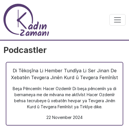
Skip to main content
Podcastler
Di Têkoşîna Li Hember Tundîya Li Ser Jinan De
Xebatên Tevgera Jinên Kurd û Tevgera Femînîst
Beşa Pêncemîn: Hacer Ozdemîr Di beşa pêncemîn ya di
bernameya me de mêvana me aktîvîst Hacer Ozdemîr
behsa tecrubeye û xebatên hevpar ya Tevgera Jinên
Kurd û Tevgera Femînîst ya Tirkîye dike.
22 November 2024