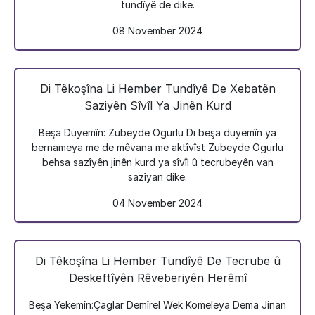
tundîyê de dike.
08 November 2024
Di Têkoşîna Li Hember Tundîyê De Xebatên
Saziyên Sîvîl Ya Jinên Kurd
Beşa Duyemîn: Zubeyde Ogurlu Di beşa duyemîn ya
bernameya me de mêvana me aktîvîst Zubeyde Ogurlu
behsa sazîyên jinên kurd ya sîvîl û tecrubeyên van
sazîyan dike.
04 November 2024
Di Têkoşîna Li Hember Tundîyê De Tecrube û
Deskeftîyên Rêveberiyên Herêmî
Beşa Yekemîn:Çaglar Demîrel Wek Komeleya Dema Jinan