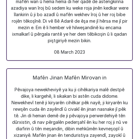
mafên wan û hema hema di her qadê de astengkirina
azadiya wan îroj bû sedem ku weke roja jinên kedkar were
îlankirin û ji bo azadî û mafên wekhev îroj û her roj bibe
rojên têkoşînê. Di vê 8ê Adarê de êşa me jî hêrsa me jî pir
mezin e. Em ê li hember vê hilweşandinê ku encama
ixmalkarî û pêrgala rantê ye her dem têbikoşin û li qadan
piştgiriyê mezin bikin.
08 March 2023
Mafên Jinan Mafên Mirovan in
Pêvajoya newekheviyê ya ku ji cihêkariya malê destpê
dike, li kargehê, li sikakan bi astên cuda didome.
Newekhevî tenê ji kiryarên cihêkar pêk nayê, ji kiryarên ku
rewşên cuda ên zayêndî û civakî ên jinan nasnake jî pêk
tê. Jin di heman demê de ji pêvajoya perwerdehiyê tên
dûrxistin, di nav pêrgalên pederşahî ên ku her roj ji nû ve
diafirin û tên meşandin, dibin mehkûmên kevneşopî û
xizaniyê. Mafên jinan ên tenduristiya zayendî, zayokî û