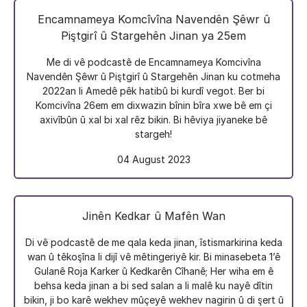
Encamnameya Komcîvîna Navendên Şêwr û
Piştgirî û Stargehên Jinan ya 25em
Me di vê podcastê de Encamnameya Komcivîna
Navendên Şêwr û Piştgirî û Stargehên Jinan ku cotmeha
2022an li Amedê pêk hatibû bi kurdî vegot. Ber bi
Komcivîna 26em em dixwazin bînin bîra xwe bê em çi
axivîbûn û xal bi xal rêz bikin. Bi hêviya jiyaneke bê
stargeh!
04 August 2023
Jinên Kedkar û Mafên Wan
Di vê podcastê de me qala keda jinan, îstismarkirina keda
wan û têkoşîna li dijî vê mêtingeriyê kir. Bi minasebeta 1’ê
Gulanê Roja Karker û Kedkarên Cîhanê; Her wiha em ê
behsa keda jinan a bi sed salan a li malê ku nayê dîtin
bikin, ji bo karê wekhev mûçeyê wekhev nagirin û di şert û