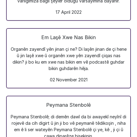
varlığımıza bağlı şeyler olduğu varsayımına dayanır.
17 April 2022
Em Laşê Xwe Nas Bikin
Organên zayendî yên jinan çi ne? Di laşên jinan de çi hene
û jin laşê xwe û organên xwe yên zayendî çiqas nas
dikin? ji bo ku em xwe nas bikin em vê podcastê guhdar
bikin guhdarên hêja.
02 November 2021
Peymana Stenbolê
Peymana Stenbolê; di demên dawî da bi awayekî neyînî di
rojevê da cih digirt û jin ji bo vê peymanê têdikoşin , niha
em ê li ser wateyên Peymana Stenbolê çi ye, kê , ji çi û
çawa diparêze bisekinin.