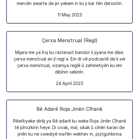
mercên awarte de jin yekem in ku ji kar tên derxistin.
11 May 2023
Çerxa Menstrual (Regl)
Mijara me ya îroj ku rasterast bandor li jiyana me dike;
çerxa menstrual an jî regl e. Em di vê podcastê de li ser
çerxa menstrual, xizaniya reglê û zehmetiyên ku em
dibînin sekinîn.
24 April 2023
8ê Adarê Roja Jinên Cîhanê
Rêwîtiyeke dirêj ya 8ê adarê ku weke Roja Jinên Cîhanê
tê pîrozkirin heye. Di civak, mal, sikak û cihên karan de
jinên ku ne xwediyê mafên wekhev in, piştguhkirina