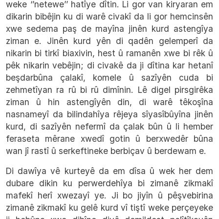
weke ‘’netewe’’ hatîye dîtin. Li gor van kiryaran em
dikarin bibêjin ku di warê civakî da li gor hemcinsên
xwe sedema paş de mayîna jinên kurd astengîya
ziman e. Jinên kurd yên di qadên gelemperî da
nikarin bi tirkî biaxivin, hest û ramanên xwe bi rêk û
pêk nikarin vebêjin; di civakê da ji dîtina kar hetanî
beşdarbûna çalakî, komele û sazîyên cuda bi
zehmetîyan ra rû bi rû dimînin. Lê digel pirsgirêka
ziman û hin astengîyên din, di warê têkoşîna
nasnameyî da bilindahîya rêjeya sîyasîbûyîna jinên
kurd, di sazîyên nefermî da çalak bûn û li hember
feraseta mêrane xwedî gotin û berxwedêr bûna
wan jî rastî û serkeftineke berbiçav û berdewam e.
Di dawîya vê kurteyê da em dîsa û wek her dem
dubare dikin ku perwerdehîya bi zimanê zikmakî
mafekî herî xwezayî ye. Ji bo jiyîn û pêşvebirina
zimanê zikmakî ku gelê kurd vî tiştî weke perçeyeke