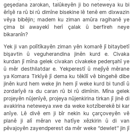
geşedana zarokan, talûkeyên ji bo neteweya ku bi
êrîşê ra rû bi rû dimîne bisekine lê tenê em dixwazin
vêya bibêjin; madem ku ziman amûra ragihanê ye
çima bi awayekî herî çalak û berfireh neye
bikaranîn?
Yek ji van polîtîkayên ziman yên komarê jî bitaybetî
bişavtin û veguherandina jinên kurd e. Civaka
kurdan jî mîna gelek civakan civakeke pederşahî ye
û mêr desthilatdar e. Yekperestî û mejîyê mêrane
ya Komara Tirkîyê jî dema ku têkîlî vê bingehê dibe
jinên kurd hem weke jin hem jî weke kurd bi tundî û
zordarîyê ra du caran rû bi rû dimînin. Mîna gelek
projeyên nûjenîyê, projeya nûjenkirina tirkan jî jinê di
avakirina neteweya xwe da weke kotzîberekê bi kar
anîye. Lê divê em ji bîr nekin ku çarçoveyên vê
planê ji alî mêran ve hatîye xêzkirin û di van
pêvajoyên zayendperest da mêr weke ‘’dewlet’’ jin jî