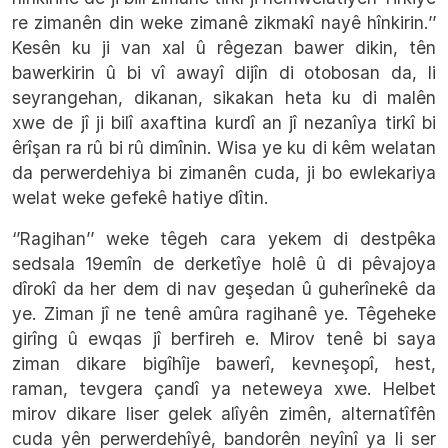
re zimanên din weke zimanê zikmakî nayê hînkirin.’’
Kesên ku ji van xal û rêgezan bawer dikin, tên
bawerkirin û bi vî awayî dijîn di otobosan da, li
seyrangehan, dikanan, sikakan heta ku di malên
xwe de jî ji bilî axaftina kurdî an jî nezanîya tirkî bi
êrîşan ra rû bi rû dimînin. Wisa ye ku di kêm welatan
da perwerdehiya bi zimanên cuda, ji bo ewlekariya
welat weke gefekê hatiye dîtin.
‘’Ragihan’’ weke têgeh cara yekem di destpêka
sedsala 19emîn de derketîye holê û di pêvajoya
dîrokî da her dem di nav geşedan û guherînekê da
ye. Ziman jî ne tenê amûra ragihanê ye. Têgeheke
girîng û ewqas jî berfireh e. Mirov tenê bi saya
ziman dikare bigîhîje bawerî, kevneşopî, hest,
raman, tevgera çandî ya neteweya xwe. Helbet
mirov dikare liser gelek alîyên zimên, alternatîfên
cuda yên perwerdehîyê, bandorên neyînî ya li ser