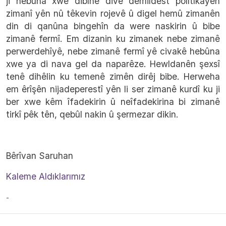
ji hebûna xwe dibîne divê demildest polîtîkayên
zimanî yên nû têkevin rojevê û digel hemû zimanên
din di qanûna bingehîn da were naskirin û bibe
zimanê fermî. Em dizanin ku zimanek nebe zimanê
perwerdehîyê, nebe zimanê fermî yê civakê hebûna
xwe ya di nava gel da naparêze. Hewldanên şexsî
tenê dihêlin ku temenê zimên dirêj bibe. Herweha
em êrîşên nijadeperestî yên li ser zimanê kurdî ku ji
ber xwe kêm îfadekirin û neîfadekirina bi zimanê
tirkî pêk tên, qebûl nakin û şermezar dikin.
Bêrîvan Saruhan
Kaleme Aldıklarımız
-