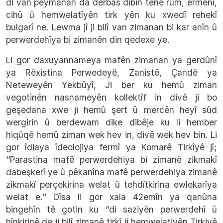
di van peymanan da derbas dibin tenê rûm, ermenî,
cihû û hemwelatîyên tirk yên ku xwedî rehekî
bulgarî ne. Lewma jî ji bilî van zimanan bi kar anîn û
perwerdehîya bi zimanên din qedexe ye.
Li gor daxuyannameya mafên zimanan ya gerdûnî
ya Rêxistina Perwedeyê, Zanistê, Çandê ya
Neteweyên Yekbûyî, Ji ber ku hemû ziman
vegotinên nasnameyên kollektîf in divê ji bo
geşedana xwe ji hemû şert û mercên heyî sûd
wergirin û berdewam dike dibêje ku li hember
hiqûqê hemû ziman wek hev in, divê wek hev bin. Li
gor îdiaya îdeolojiya fermî ya Komarê Tirkîyê jî;
‘’Parastina mafê perwerdehiya bi zimanê zikmakî
dabeşkerî ye û pêkanîna mafê perwerdehiya zimanê
zikmakî perçekirina welat û tehdîtkirina ewlekarîya
welat e.’’ Dîsa li gor xala 42emîn ya qanûna
bingehîn tê gotin ku ‘’di saziyên perwerdehî û
hînkirinê de ji bilî zimanê tirkî ji hemwelatiyên Tirkiyê