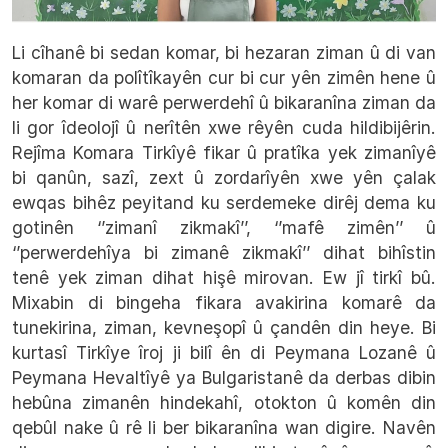
Li cîhanê bi sedan komar, bi hezaran ziman û di van
komaran da polîtîkayên cur bi cur yên zimên hene û
her komar di warê perwerdehî û bikaranîna ziman da
li gor îdeolojî û nerîtên xwe rêyên cuda hildibijêrin.
Rejîma Komara Tirkîyê fikar û pratîka yek zimanîyê
bi qanûn, sazî, zext û zordarîyên xwe yên çalak
ewqas bihêz peyitand ku serdemeke dirêj dema ku
gotinên ‘’zimanî zikmakî’’, ‘’mafê zimên’’ û
‘’perwerdehîya bi zimanê zikmakî’’ dihat bihîstin
tenê yek ziman dihat hişê mirovan. Ew jî tirkî bû.
Mixabin di bingeha fikara avakirina komarê da
tunekirina, ziman, kevneşopî û çandên din heye. Bi
kurtasî Tirkîye îroj ji bilî ên di Peymana Lozanê û
Peymana Hevaltîyê ya Bulgaristanê da derbas dibin
hebûna zimanên hindekahî, otokton û komên din
qebûl nake û rê li ber bikaranîna wan digire. Navên